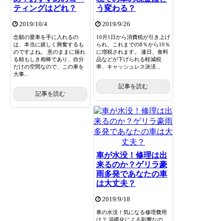
ティングはどれ？
う変わる？
2019/10/4
2019/9/26
念願の愛車を手に入れるの
10月1日から消費税が引き上げ
は、本当に嬉しく興奮するも
られ、これまでの8％から10％
のですよね。 意のままに操れ
に増税されます。 連日、食料
る頼もしき相棒であり、自分
品などが下げられる軽減税
だけの空間なので、この車を
率、キャッシュレス決済...
大事...
記事を読む
記事を読む
車が水没！修理は出
来るのか？ゲリラ豪
雨多発であなたの車
は大丈夫？
2019/9/18
車の水没！気になる修理費用
は？ 温暖化による影響なの