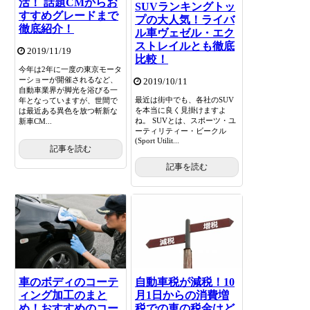
活！ 話題CMからお
SUVランキングトッ
すすめグレードまで
プの大人気！ライバ
徹底紹介！
ル車ヴェゼル・エク
ストレイルとも徹底
2019/11/19
比較！
今年は2年に一度の東京モータ
ーショーが開催されるなど、
2019/10/11
自動車業界が脚光を浴びる一
最近は街中でも、各社のSUV
年となっていますが、世間で
を本当に良く見掛けますよ
は最近ある異色を放つ斬新な
ね。 SUVとは、スポーツ・ユ
新車CM...
ーティリティー・ビークル
(Sport Utilit...
記事を読む
記事を読む
車のボディのコーテ
自動車税が減税！10
ィング加工のまと
月1日からの消費増
め！おすすめのコー
税での車の税金はど