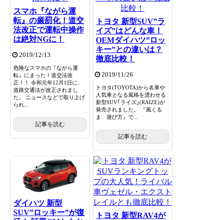
スマホ『ながら運
転』の厳罰化！道交
トヨタ 新型SUV”ラ
法改正で運転中操作
イズ”はどんな車！
は絶対NGに！
OEMダイハツ”ロッ
キー”との違いは？
2019/12/13
徹底比較！
危険なスマホの『ながら運
2019/11/26
転』にまった！道交法改
正！！ 令和元年12月1日に、
トヨタ(TOYOTA)から名車や
道路交通法が改正されまし
人気車となる風格を漂わせる
た。 ニュースなどで取り上げ
新型SUV｢ライズ｣(RAIZE)が
られ...
発売されました。 『風くる
ま 遊び方』で...
記事を読む
記事を読む
ダイハツ 新型
SUV”ロッキー”が復
トヨタ 新型RAV4が