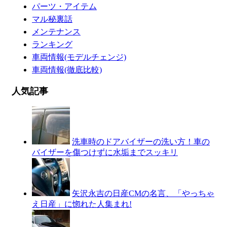
パーツ・アイテム
マル秘裏話
メンテナンス
ランキング
車両情報(モデルチェンジ)
車両情報(徹底比較)
人気記事
洗車時のドアバイザーの洗い方！車の
バイザーを傷つけずに水垢までスッキリ
矢沢永吉の日産CMの名言、「やっちゃ
え日産」に惚れた人集まれ!