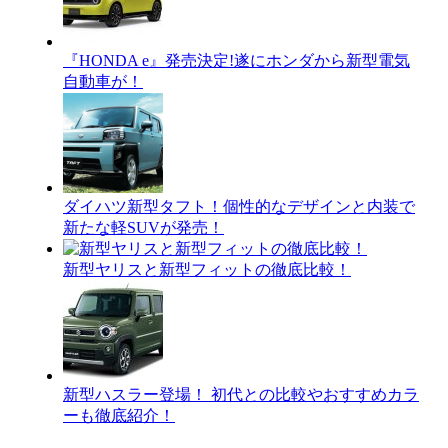
『HONDA e』発売決定!遂にホンダから新型電気
自動車が！
ダイハツ新型タフト！個性的なデザインと内装で
新たな軽SUVが発売！
新型ヤリスと新型フィットの徹底比較！
新型ハスラー登場！ 初代との比較やおすすめカラ
ーも徹底紹介！