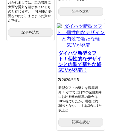
おかれましては、車の管理に
大変な労力を割かれているも
記事を読む
のと存じます。 「社用車が必
要なのだが、まとまった資金
が準備...
記事を読む
ダイハツ新型タフ
ト！個性的なデザイ
ンと内装で新たな軽
SUVが発売！
2020/6/15
新型タフトの魅力を徹底紹
介！ かつては日本の全自動車
における軽自動車の割合は
10％程でしたが、現在は約
36％となり、これは3台に1台
以上と...
記事を読む