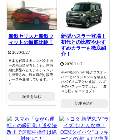
新型ハスラー登場！
新型ヤリスと新型フ
初代との比較やおす
ィットの徹底比較！
すめカラーも徹底紹
2020/3/27
介！
日本を代表するコンパクトカ
2020/1/17
ーの両巨頭が奇しくも、同時
期に新型へとモデルチェンジ
今や”軽SUV”や”軽クロスオー
し発売され、現在熾烈な販売
バー”というジャンルを確立し
レースを展開しています。 ト
たパイオニアといえば、スズ
ヨ...
キのハスラーですよね。 『遊
べる軽』をコンセプト...
記事を読む
記事を読む