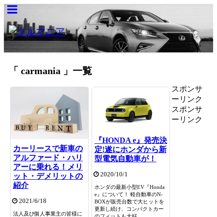
「 carmania 」一覧
スポンサ
ーリンク
スポンサ
ーリンク
『HONDA e』発売決
カーリースで新車の
定!遂にホンダから新
アルファード・ハリ
型電気自動車が！
アーに乗れる！メリ
2020/10/1
ット・デメリットの
紹介
ホンダの最新小型EV『Honda
e』について！ 軽自動車のN-
2021/6/18
BOXが販売台数で大ヒットを
更新し続け、コンパクトカー
法人及び個人事業主の皆様に
のフィットも大好...