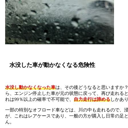
水没した車が動かなくなる危険性
水没し動かなくなった車
は、その後どうなると思いますか？
ら、エンジン停止した車が元の状態に戻って、再び走れると
れは99％以上の確率で不可能で、
自力走行は諦める
しかあ
一部の特別なオフロード車などは、川の中も走れるので、
が、これはレアケースであり、一般の方が購入し日常の足
ん。