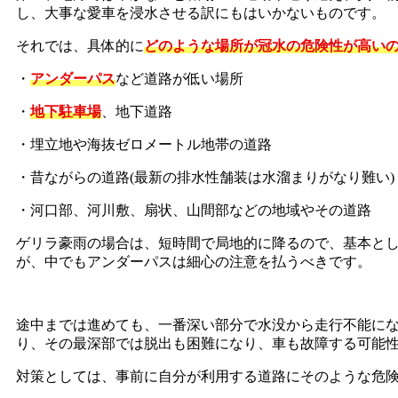
し、大事な愛車を浸水させる訳にもはいかないものです。
それでは、具体的に
どのような場所が冠水の危険性が高い
・
アンダーパス
など道路が低い場所
・
地下駐車場
、地下道路
・埋立地や海抜ゼロメートル地帯の道路
・昔ながらの道路(最新の排水性舗装は水溜まりがなり難い)
・河口部、河川敷、扇状、山間部などの地域やその道路
ゲリラ豪雨の場合は、短時間で局地的に降るので、基本と
が、中でもアンダーパスは細心の注意を払うべきです。
途中までは進めても、一番深い部分で水没から走行不能に
り、その最深部では脱出も困難になり、車も故障する可能
対策としては、事前に自分が利用する道路にそのような危