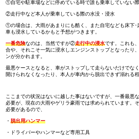
①自宅や駐車場などに停めている時で誰も乗車していない
②走行中など本人が乗車している際の水没・浸水
①の場合は、大雨があまりにも酷く、また自宅なども床下･
車も浸水しているかもと予想がつきます。
一番危険
なのは、当然ですが②
走行中の浸水
です。これも
合や、それこそ一気に浸水しエンジンストップとなったり
ンが分かれます。
最悪ケースとなると、車がストップして走らないだけでな
開けられなくなったり、本人が車内から脱出できず溺れる
ここまでの状況はないに越した事はないですが、一番最悪
必要が、現在の大雨やゲリラ豪雨では求められています。
必要があるので、
・
脱出用ハンマー
・ドライバーやハンマーなど専用工具