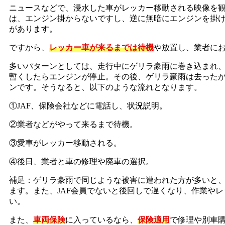
ニュースなどで、浸水した車がレッカー移動される映像を観
は、エンジン掛からないですし、逆に無暗にエンジンを掛
があります。
ですから、
レッカー車が来るまでは待機
や放置し、業者に
多いパターンとしては、走行中にゲリラ豪雨に巻き込まれ
暫くしたらエンジンが停止。その後、ゲリラ豪雨は去った
ンです。そうなると、以下のような流れとなります。
①JAF、保険会社などに電話し、状況説明。
②業者などがやって来るまで待機。
③愛車がレッカー移動される。
④後日、業者と車の修理や廃車の選択。
補足：ゲリラ豪雨で同じような被害に遭われた方が多いと、
ます。また、JAF会員でないと後回しで遅くなり、作業や
い。
また、
車両保険
に入っているなら、
保険適用
で修理や別車