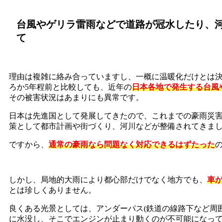
台風やゲリラ雷雨などで道路が冠水したり、
て
理由は複雑に絡み合っていますし、一概に温暖化だけとは
ろか5年程前と比較しても、近年の
日本各地で発生する台風
その被害状況はあまりにも異常です。
日本は先進国として発展してきたので、これまでの豪雨災
策として都市計画や街づくり、河川などが整備されてきま
ですから、
通常の豪雨なら問題なく対応できるはずたった
しかし、局地的大雨により都心部だけでなく地方でも、
車
とは珍しくありません。
良くある光景としては、アンダーパス(鉄道の線路下など周
に水没し、そこでエンジンが止まり動くのが不可能になっ