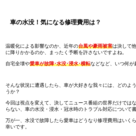
車の水没！気になる修理費用は？
温暖化による影響なのか、近年の
台風や豪雨被害
は決して
に降りかかるのか、まったく予断を許さないですよね。
自宅全壊や
愛車が故障･水没･浸水･横転
などなど、いつ何が
そんな状況に遭遇したら、車が大好きな我々には、どのよ
うか？
今回は視点を変えて、決してニュース番組の世界だけでは
らない、車の水没・浸水・冠水時のトラブル対応について
万が一、水没で故障したら愛車はどうなり修理費用はいく
幸いです。