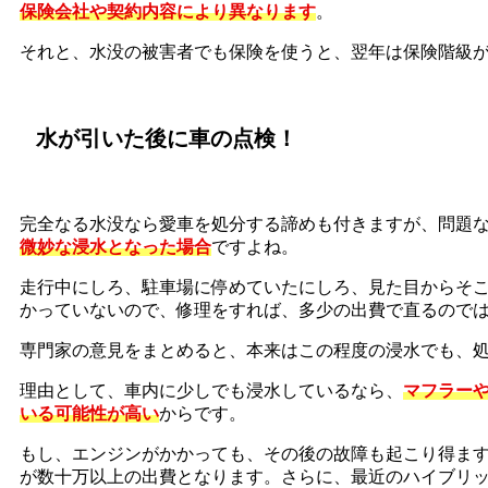
保険会社や契約内容により異なります
。
それと、水没の被害者でも保険を使うと、翌年は保険階級
水が引いた後に車の点検！
完全なる水没なら愛車を処分する諦めも付きますが、問題
微妙な浸水となった場合
ですよね。
走行中にしろ、駐車場に停めていたにしろ、見た目からそ
かっていないので、修理をすれば、多少の出費で直るので
専門家の意見をまとめると、本来はこの程度の浸水でも、
理由として、車内に少しでも浸水しているなら、
マフラー
いる可能性が高い
からです。
もし、エンジンがかかっても、その後の故障も起こり得ま
が数十万以上の出費となります。さらに、最近のハイブリ