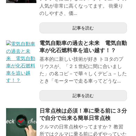
人気が非常に高くなってます。 街乗り
のしやすさ、価...
記事を読む
電気自動車の過去と未来 電気自動
車が化石燃料車を追い越す！？
基本的に新しい技術が好き トヨタのプ
リウスが、「２１世紀に間に合いまし
た」の名コピ－で華々しくデビュ－した
とき「モーターで走る車ってどうな...
記事を読む
日常点検は必須！車に乗る前に３分
で自分で出来る簡単日常点検
クルマの日常点検やってますか？ 教習
所ではクルマに乗る前に必ずやっていた