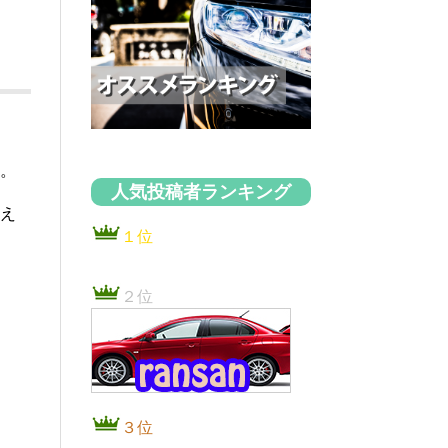
す。
人気投稿者ランキング
言え
１位
２位
３位