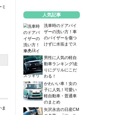
ーミ
人気記事
洗車時のドアバイ
ザーの洗い方！車
のバイザーを傷つ
けずに水垢までス
ッキリ
男性に人気の軽自
動車ランキング!走
りにグリルにこだ
わる！
かわいい車！女の
子に人気！可愛い
軽自動車・普通車
のまとめ
いま
矢沢永吉の日産CM