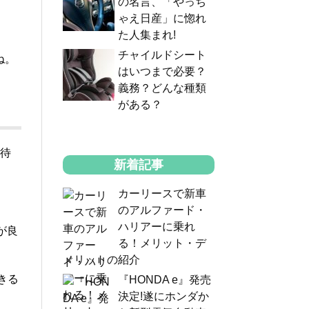
の名言、「やっち
ゃえ日産」に惚れ
た人集まれ!
チャイルドシート
ね。
はいつまで必要？
義務？どんな種類
がある？
期待
新着記事
カーリースで新車
のアルファード・
ハリアーに乗れ
が良
る！メリット・デ
メリットの紹介
きる
『HONDA e』発売
決定!遂にホンダか