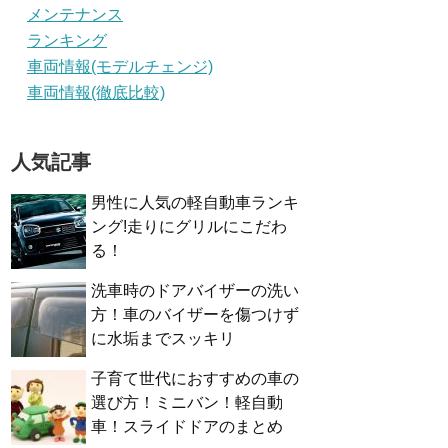
メンテナンス
ランキング
車両情報(モデルチェンジ)
車両情報(徹底比較)
人気記事
男性に人気の軽自動車ランキ
ング!走りにグリルにこだわ
る！
洗車時のドアバイザーの洗い
方！車のバイザーを傷つけず
に水垢までスッキリ
子育て世代におすすめの車の
選び方！ミニバン！軽自動
車！スライドドアのまとめ