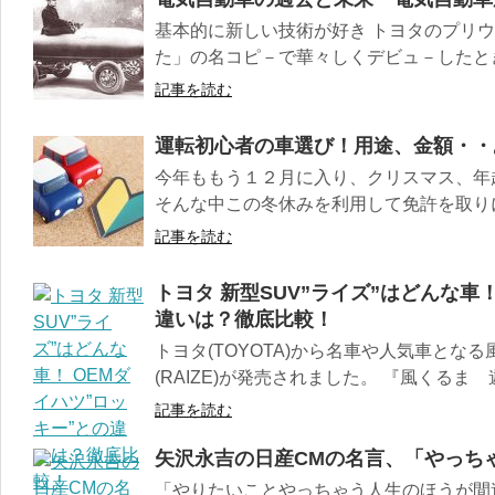
基本的に新しい技術が好き トヨタのプリ
た」の名コピ－で華々しくデビュ－したとき
記事を読む
運転初心者の車選び！用途、金額・・
今年ももう１２月に入り、クリスマス、年
そんな中この冬休みを利用して免許を取りに
記事を読む
トヨタ 新型SUV”ライズ”はどんな車
違いは？徹底比較！
トヨタ(TOYOTA)から名車や人気車となる
(RAIZE)が発売されました。 『風くるま 遊
記事を読む
矢沢永吉の日産CMの名言、「やっち
「やりたいことやっちゃう人生のほうが間