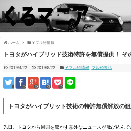
ホーム
￥マル得情報
トヨタがハイブリッド技術特許を無償提供！ そ
2019/4/22
2019/8/22
￥マル得情報
,
マル秘裏話
トヨタがハイブリット技術の特許無償解放の狙
先日、トヨタから周囲を驚かす意外なニュースが飛び込んで