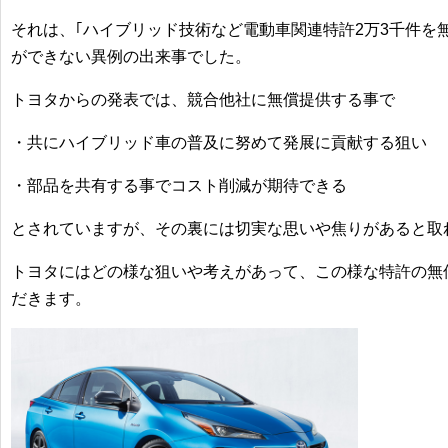
それは、｢
ハイブリッド技術
など電動車関連
特許2万3千件を
ができない異例の出来事でした。
トヨタからの発表では、競合他社に無償提供する事で
・共に
ハイブリッド車の普及
に努めて発展に貢献する狙い
・部品を共有する事で
コスト削減
が期待できる
とされていますが、その裏には切実な思いや焦りがあると取
トヨタにはどの様な狙いや考えがあって、この様な特許の無
だきます。