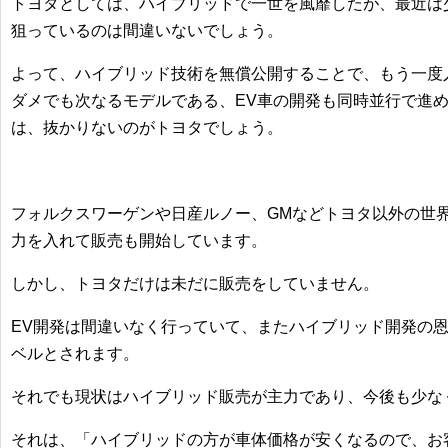
トヨタとしては、ハイブリッドで一世を風靡したが、最近は
狙っているのは間違いないでしょう。
よって、
ハイブリッド技術
を無償公開することで、
もう一度
ダメでも次なるモデルである、
EV車の開発も同時並行
で進
は、抜かりないのがトヨタでしょう。
フォルクスワーゲンや日産ルノー、GM
などトヨタ以外の世
力を入れて販売も開始
しています。
しかし、トヨタだけは未だに販売をしていません。
EV開発は間違いなく行っていて、またハイブリッド開発の
ベルとされます。
それでも現状はハイブリッド販売が主力であり、今後も少な
それは、「ハイブリッドの方が車体価格が安くなるので、お