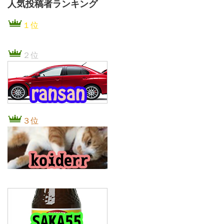
人気投稿者ランキング
１位
２位
３位