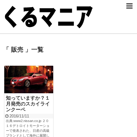
「 販売 」一覧
知っていますか？１
月発売のスカイライ
ンクーペ
2016/11/11
出典:www2.nissan.co.jp ２０
１６デトロイトモーターショ
ーで発表された、日産の高級
ブランドとして海外に展開し