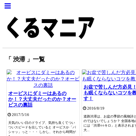
「 渋滞 」一覧
お盆で苦しんだ方必見
も眠くならないコツを
オービスにダミーはあるの
す！
か！？大丈夫だったのか？オー
ビスの裏話
2016/8/19
2017/5/16
道路渋滞は、お盆の季節の風物詩
のではないでしょうか？ 全国各地
天気のいい日のドライブ、気持ち良くてつい
には「渋滞○○キロ」と表示されま
ついスピードを出していると オービスか「パ
大...
シャッ」っと・・・ しかし、それから時間が