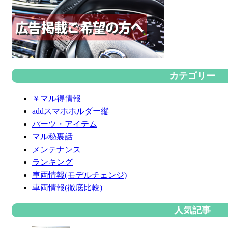
カテゴリー
￥マル得情報
addスマホホルダー縦
パーツ・アイテム
マル秘裏話
メンテナンス
ランキング
車両情報(モデルチェンジ)
車両情報(徹底比較)
人気記事