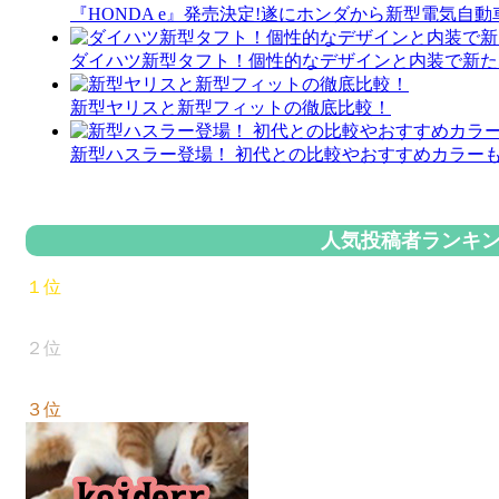
『HONDA e』発売決定!遂にホンダから新型電気自動
ダイハツ新型タフト！個性的なデザインと内装で新た
新型ヤリスと新型フィットの徹底比較！
新型ハスラー登場！ 初代との比較やおすすめカラー
人気投稿者ランキ
１位
２位
３位